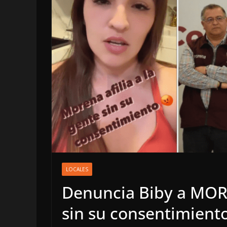
OPINIÓN
Enriquecimien
LOCALES
sospechoso
Denuncia Biby a MORE
6 agosto, 2026
sin su consentimient