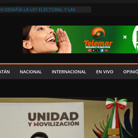
H DESAFÍA LA LEY ELECTORAL Y LAS
ENA AL IMPULSAR A PABLO GUTIÉRREZ
 SU PEOR MOMENTO: PAN; LA ECONOMÍA
ESO, CRECE LA INSEGURIDAD, NO HAY
S CRÍTICOS SON CENSURADOS
L MITO
PERDER EL TIEMPO”; INFRAESTRUCTURA
OBSOLETA Y URGE MODERNIZARLA:
M ARANDA
A EN MADRID… Y LA BUSCAN HASTA EN
ES POSTALES POR CRISIS FINANCIERA EN
ATÁN
NACIONAL
INTERNACIONAL
EN VIVO
OPINI