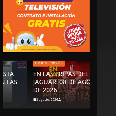
LOCALES
OPINIÓN
EN LAS TRIPAS DEL
LOCALES
O
JAGUAR: 08 DE AGOSTO
TOP T
DE 2026
REPUD
8 agosto, 2026
8 agosto, 