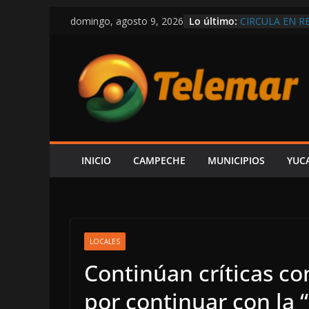
CON $14 MIL
Saltar
Lo último:
domingo, agosto 9, 2026
EL GOBIERNO 
al
PRESUMIR QUE
CIRCULA EN R
contenido
¡CON CALLES 
SÓLO HAY 6 P
DE FUERA QUI
EMPRESARIOS 
RISUEÑO; EL 
TAMBIÉN GEN
ESCÁRCEGA: E
INICIO
CAMPECHE
MUNICIPIOS
YUC
VICTORIA–DIV
LOCALES
Continúan críticas co
por continuar con la “