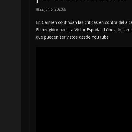
22 junio, 2020
En Carmen continúan las críticas en contra del alc
NACIONALES
OPINIÓN
El exregidor panista Víctor Espadas López, lo llamó
“NO VIVIMOS 
que pueden ser vistos desde YouTube.
TIEMPOS PARA 
LIBERTAD DE E
NI PARA LA
DEMOCRACIA E
OPINIÓN
MÉXICO”: LUIS
TEN DE
CÁRDENAS; SE 
DIADOS (2)
DE MVS
, 2026
8 agosto, 2026