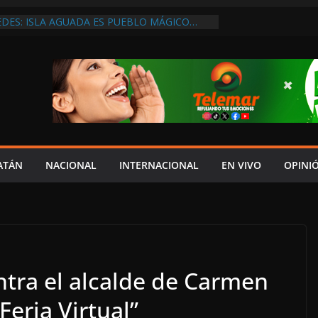
 ANUALES A CAMPAMENTOS TORTUGUEROS,
DE LAYDA SE “LEVANTA LA CORBATA” PARA
 APOYA A LA ECOLOGÍA: COSGAYA
EDES: ISLA AGUADA ES PUEBLO MÁGICO…
DE VERGÜENZA!
AIDOPSIQUIATRAS EN CAMPECHE Y NADIE
ERE VENIR: VERÓNICA PERAZA
SÓLO PIENSAN EN LA SUPERVIVENCIA:
GOBIERNO DEBE APOYARLOS PARA QUE
EREN EMPLEOS
XIGEN REHABILITAR EL CAMINO #LA
ATÁN
NACIONAL
INTERNACIONAL
EN VIVO
OPINI
ISIÓN DEL NORTE
ntra el alcalde de Carmen
Feria Virtual”