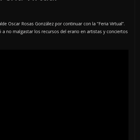
alde Oscar Rosas González por continuar con la “Feria Virtual”.
INTERNACIONALES
NACIONALES
OPINIÓN
 a no malgastar los recursos del erario en artistas y conciertos
BUENOS
CIRCULA EN REDES:
LA
NADIE COMO LAYDA
XPRESIÓN
PARA DEMOSTRAR LA
HIPOCRESÍA DE LA
N
AUSTERIDAD
REPUBLICANA; “HASTA
DESPIDIÓ
MADRID LE LLEGAN LAS
CRÍTICAS”
8 agosto, 2026