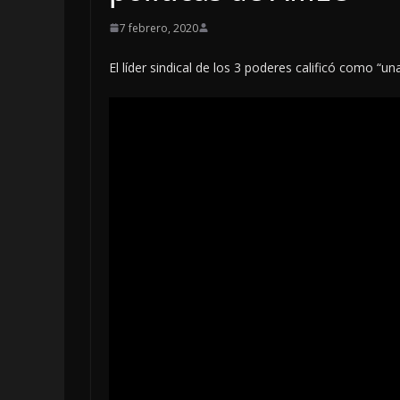
7 febrero, 2020
El líder sindical de los 3 poderes calificó como “un
OPINIÓN
OPINIÓ
MORENA
ESTADO
ENCUE
MX | Po
Vega C.
4 agosto, 202