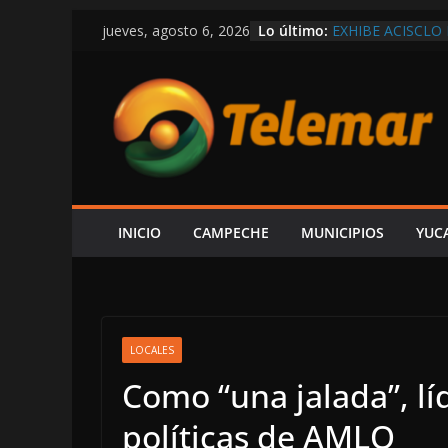
Saltar
Lo último:
EXHIBE ACISCLO
jueves, agosto 6, 2026
al
“SU V INFORME 
EN LAS TRIPAS D
contenido
SHCP DERRUMBA
CAMPECHE REGIS
PARTICIPACIONE
DEL ISR
SOSPECHAS DE I
INVESTIGACIÓN 
¿PAPÁ INCAPACI
CAEN DOS ÁRBOL
INICIO
CAMPECHE
MUNICIPIOS
YUC
CAMPECHE-SEYB
LOCALES
Como “una jalada”, líde
políticas de AMLO