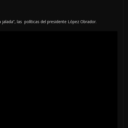
a jalada”, las políticas del presidente López Obrador.
N: LIDERA
 SOLO EN 4
S: ARROJA
LOCALES
OPINIÓN
STADORA PULSO
EN LAS TRIPAS DE
r: Miguel Ángel
JAGUAR: 06 DE A
DE 2026
6
6 agosto, 2026