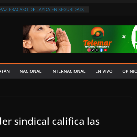
 PAZ FRACASO DE LAYDA EN SEGURIDAD;
DEJÓ MUCHO QUE DESEAR”
EL JAGUAR: 06 DE AGOSTO DE 2026
 DISCURSO DE LAYDA AL REVELAR QUE
TRA LA PEOR CAÍDA DE
S DEL PAÍS, POR PÉSIMA RECAUDACIÓN
NFLUENCIAS POLÍTICAS EN
POR TRAGEDIA EN LA AVENIDA COSTERA;
TADO ASUME CULPA DEL HIJO?
ES SOBRE LA CARRETERA LIBRE
ATÁN
NACIONAL
INTERNACIONAL
EN VIVO
OPINI
APLAYA
r sindical califica las