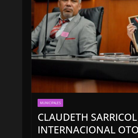
OPINIÓN
MUNICIPALES
LUSTRO PER
CLAUDETH SARRICOL
5 agosto, 2026
INTERNACIONAL OTO