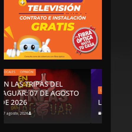
LOCALES
EN L
LOCALES
OPINIÓN
JAG
LUJOS SUBSIDIADOS
DE 
6 agosto, 2026
6 agos