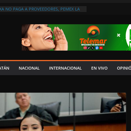
A NO PAGA A PROVEEDORES, PEMEX LA
ONTRATO
DEL JAGUAR: 07 DE AGOSTO DE 2026
IDAR A UN GOBIERNO CORRUPTO”:
O SABE SI TIENE EXAMEN DE RIESGO EN
RQUE NO ESTÁ EN SU OFICINA!
A ATENDER INSEGURIDAD, FORTALECER LA
ENERAR EMPLEOS
ATÁN
NACIONAL
INTERNACIONAL
EN VIVO
OPINI