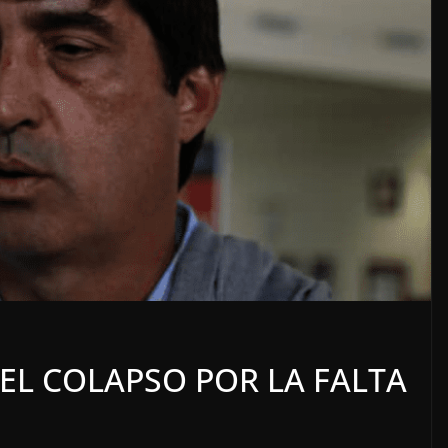
LOCALES
OPINIÓN
TORERO
INCANSABLE ACOSO
EL COLAPSO POR LA FALTA
5 agosto, 2026