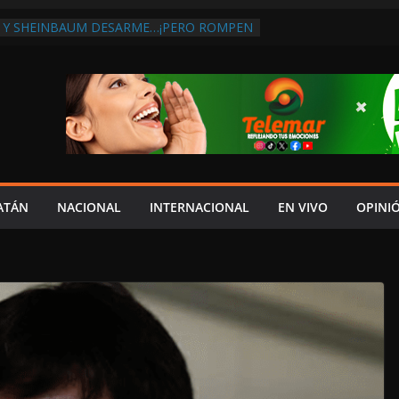
 Y SHEINBAUM DESARME…¡PERO ROMPEN
RA DE ARMAS AL EXTRANJERO!:
TRA LA CORRUPCIÓN
 DISCURSO DE LAYDA AL REVELAR QUE
TRA LA PEOR CAÍDA DE
S DEL PAÍS, POR PÉSIMA RECAUDACIÓN
NFLUENCIAS POLÍTICAS EN
POR TRAGEDIA EN LA AVENIDA COSTERA;
TADO ASUME CULPA DEL HIJO?
ES SOBRE LA CARRETERA LIBRE
ATÁN
NACIONAL
INTERNACIONAL
EN VIVO
OPINI
APLAYA
 PAZ FRACASO DE LAYDA EN SEGURIDAD;
DEJÓ MUCHO QUE DESEAR”