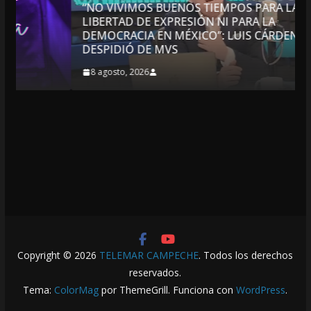
“NO VIVIMOS BUENOS TIEMPOS PARA LA
LIBERTAD DE EXPRESIÓN NI PARA LA
DEMOCRACIA EN MÉXICO”: LUIS CÁRDENAS; SE
DESPIDIÓ DE MVS
8 agosto, 2026
Copyright © 2026
TELEMAR CAMPECHE
. Todos los derechos
reservados.
Tema:
ColorMag
por ThemeGrill. Funciona con
WordPress
.