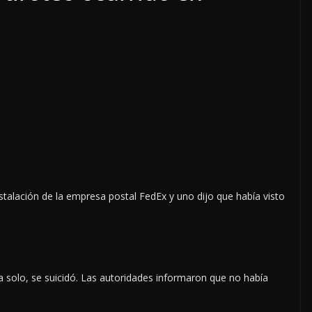
stalación de la empresa postal FedEx y uno dijo que había visto
LOCALES
OPINIÓN
ACOSO
LUJOS SUBSIDIADOS
6 agosto, 2026
a solo, se suicidó. Las autoridades informaron que no había