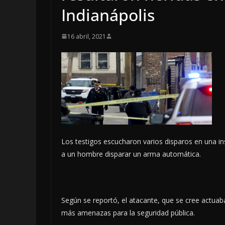
Indianápolis
16 abril, 2021
Los testigos escucharon varios disparos en una in
a un hombre disparar un arma automática.
LOCALES
OPINIÓN
INCANSABLE 
5 agosto, 2026
Según se reportó, el atacante, que se cree actuab
más amenazas para la seguridad pública.