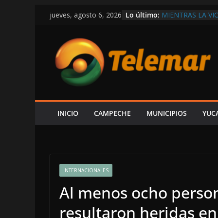
Saltar
Lo último:
MIENTRAS LA VI
jueves, agosto 6, 2026
al
DEPARTAMENTO
EXIGEN A LAYDA
contenido
ECONOMÍA Y GE
AUNQUE PROTEX
PREMIA CON CO
CONFIRMA REHN
CONSTRUIR CEN
FORO AH KIM PE
ESPERA ALCUDIA
AUDIENCIA AL 
INICIO
CAMPECHE
MUNICIPIOS
YUC
EN LA COSTERA
INTERNACIONALES
Al menos ocho person
resultaron heridas en