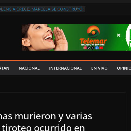
OLENCIA CRECE, MARCELA SE CONSTRUYÓ
S EN SAN LORENZO
 ATENDER INSEGURIDAD, FORTALECER LA
NERAR EMPLEOS
A NO PAGA A PROVEEDORES, PEMEX LA
NTRATO
 QUE HAY UN PROYECTO PARA
TRO CULTURAL MULTIFUNCIONAL EN EL
CH
 AUTORIZACIÓN MÉDICA PARA FIJAR
PRESUNTO RESPONSABLE DEL ACCIDENTE
ATÁN
NACIONAL
INTERNACIONAL
EN VIVO
OPINI
as murieron y varias
 tiroteo ocurrido en