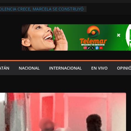
IOLENCIA CRECE, MARCELA SE CONSTRUYÓ
S EN SAN LORENZO
A ATENDER INSEGURIDAD, FORTALECER LA
ENERAR EMPLEOS
A NO PAGA A PROVEEDORES, PEMEX LA
ONTRATO
 QUE HAY UN PROYECTO PARA
TRO CULTURAL MULTIFUNCIONAL EN EL
ECH
 AUTORIZACIÓN MÉDICA PARA FIJAR
PRESUNTO RESPONSABLE DEL ACCIDENTE
ATÁN
NACIONAL
INTERNACIONAL
EN VIVO
OPINI