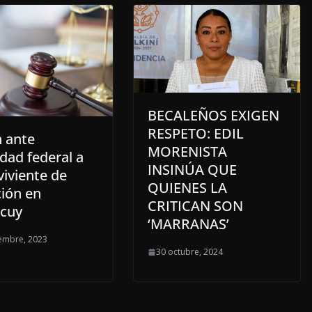
BECALEÑOS EXIGEN
RESPETO: EDIL
n ante
MORENISTA
dad federal a
INSINÚA QUE
viviente de
QUIENES LA
ción en
CRITICAN SON
cuy
‘MARRANAS’
embre, 2023
30 octubre, 2024