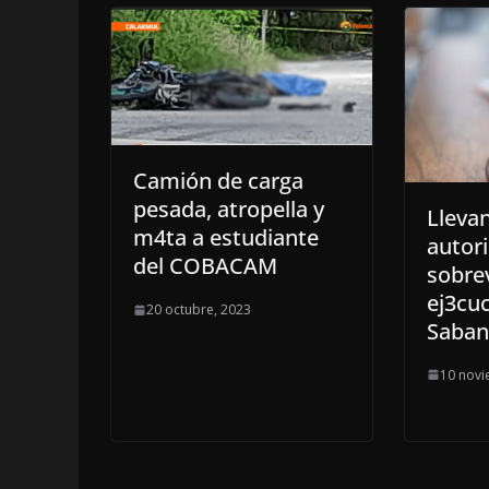
Camión de carga
pesada, atropella y
Lleva
m4ta a estudiante
autori
del COBACAM
sobre
ej3cu
20 octubre, 2023
Saban
10 novi