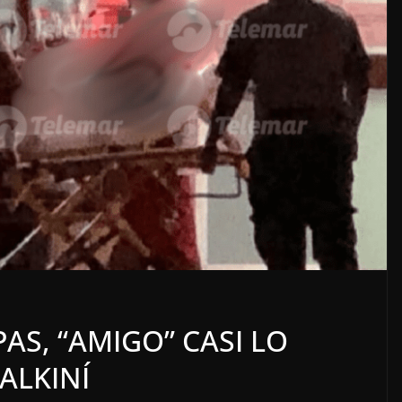
LOCALES
OPINIÓN
ACOSO
LUJOS SUBSIDIADOS
AS, “AMIGO” CASI LO
6 agosto, 2026
ALKINÍ