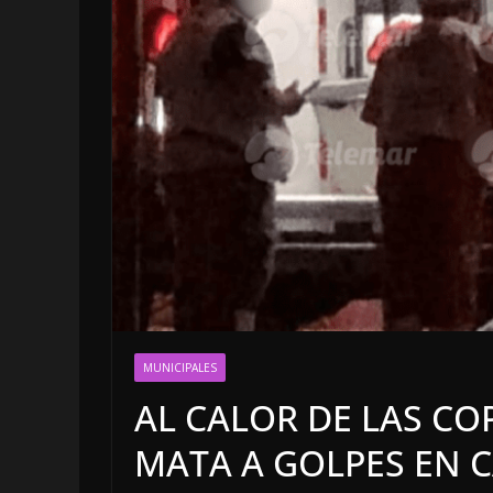
LOCALES
OPINIÓN
MUNICIPALES
INCANSABLE 
AL CALOR DE LAS COP
5 agosto, 2026
MATA A GOLPES EN C