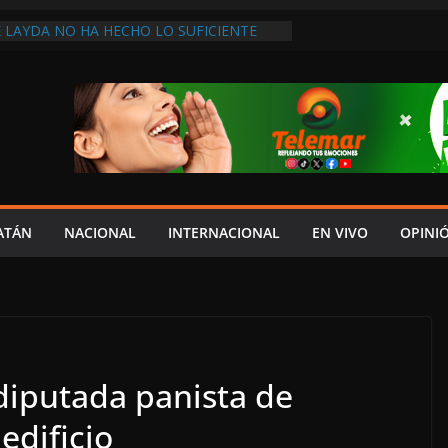
 LAYDA NO HA HECHO LO SUFICIENTE
ECONOCE DIPUTADA LOCAL DE MORENA
UIERE COPIAR A SHEINBAUM!, ASEGURA
ALDONADO
ÓN Y ROBOLO GOLPEA A PESCADORES
RESOS FAMILIARES SE REDUCEN
ÁNGEL “N” FUE DETENIDO POR
TRUCCIÓN DE EVIDENCIAS PARA
ERO DE ESTUDIANTES DE AYOTZINAPA:
NDO DAE CONTROL! REPORTAN
ATÁN
NACIONAL
INTERNACIONAL
EN VIVO
OPINI
N LA INVASIÓN SINAÍ; AUTORIDADES
ERATIVO
iputada panista de
edificio