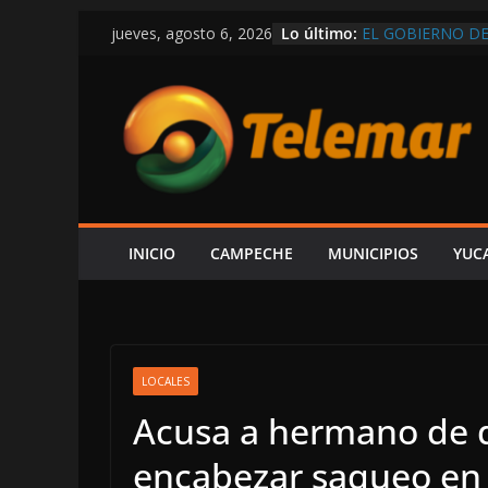
Saltar
Lo último:
EL GOBIERNO DE
jueves, agosto 6, 2026
al
POR CARMEN, R
¡HASTA ITALIA Q
contenido
SARMIENTO M
VEDA DE CAMAR
RIBEREÑOS; ING
EXGOBERNADOR 
ORDENAR LA DES
CONOCER PARAD
FGR
¡SE ESTÁ SALIE
INICIO
CAMPECHE
MUNICIPIOS
YUC
DETONACIONES E
DESPLIEGAN OP
LOCALES
Acusa a hermano de d
encabezar saqueo en 